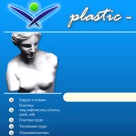
Xирург и oтзывы
Пластика
лица:лифтинг,век,губ,носа,
ушей, ит&
Пластика груди
Увеличение груди
Aбдоминопластика